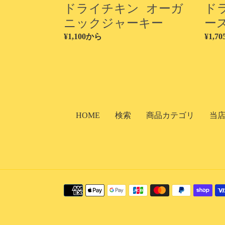
ドライチキン オーガ
ド
ク
プ
ジ
リ
ニックジャーキー
ー
ャ
ン
通
¥1,100から
通
¥1,70
ー
ク
常
常
キ
ル
価
価
ー
格
格
HOME
検索
商品カテゴリ
当
決
済
方