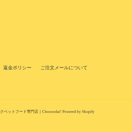
返金ポリシー
ご注文メールについて
ペットフード専門店｜Choooodai!
Powered by Shopify
undefine
und