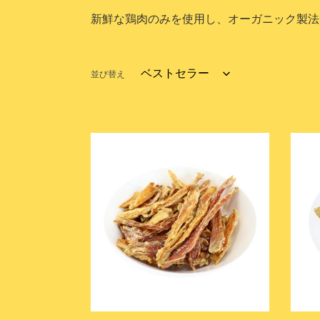
新鮮な鶏肉のみを使用し、オーガニック製法
並び替え
ド
ド
ラ
ラ
イ
イ
チ
チ
キ
キ
ン
ン
オ
イ
ー
エ
ガ
ロ
ニ
ー
ッ
ス