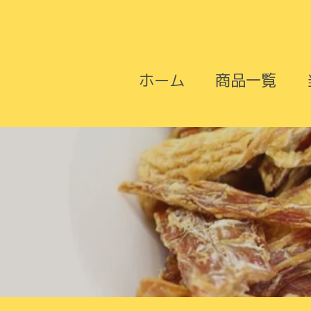
コ
ン
テ
ン
ツ
ホーム
商品一覧
に
ス
キ
ッ
プ
す
る