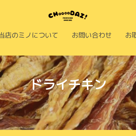
当店のミノについて
お問い合わせ
お
コ
ドライチキン
レ
ク
シ