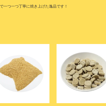
ョ
で一つ一つ丁寧に焼き上げた逸品です！
ン
:
地
鶏
ク
ッ
キ
ー