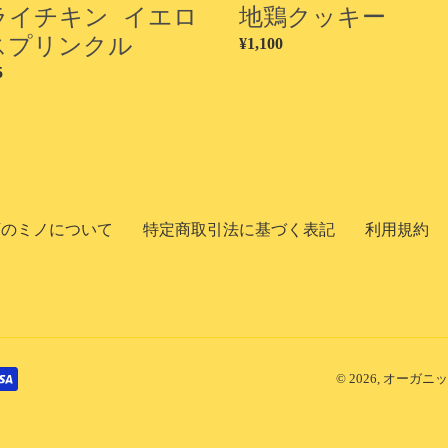
ライチキン イエロ
地鶏クッキー
スプリンクル
通
¥1,100
常
5
価
格
店のミノについて
特定商取引法に基づく表記
利用規約
© 2026,
オーガニック